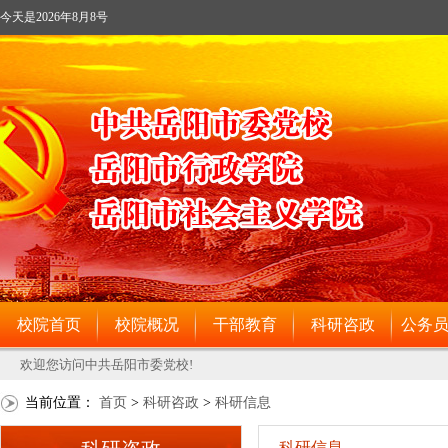
当前位置：
首页
>
科研咨政
>
科研信息
科研信息