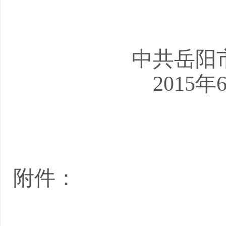
中共岳阳
2015
年
附件：